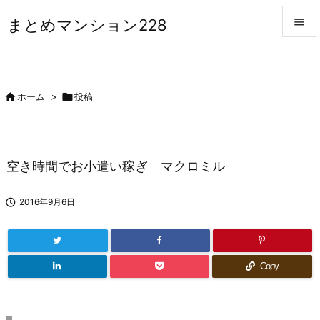
まとめマンション228


メニュ


ホーム
>

投稿
サイド

前へ

空き時間でお小遣い稼ぎ マクロミル
次へ


2016年9月6日
検索
Copy